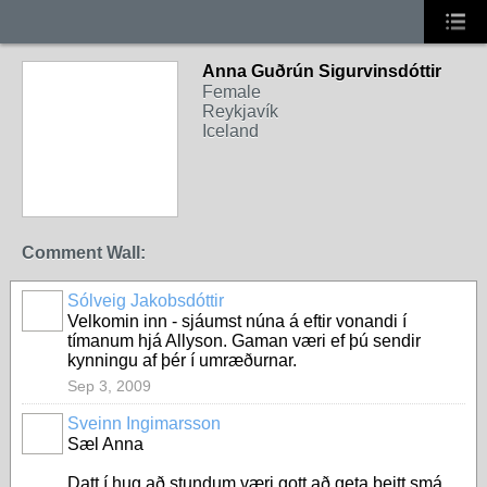
Anna Guðrún Sigurvinsdóttir
Female
Reykjavík
Iceland
Comment Wall:
Sólveig Jakobsdóttir
Velkomin inn - sjáumst núna á eftir vonandi í
tímanum hjá Allyson. Gaman væri ef þú sendir
kynningu af þér í umræðurnar.
Sep 3, 2009
Sveinn Ingimarsson
Sæl Anna
Datt í hug að stundum væri gott að geta beitt smá