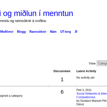
 og miðlun í menntun
nnslu og rannsóknir á sviðinu
Meðlimir
Blogg
Rannsóknir
Nám
UT-torg
3f
)
View
Discussions
Latest Activity
No activity yet
1
Feb 3, 2011
6
Social Networks & Inter
signed a category.
Competencies.
by Gustavo Manuel Pér
Déniz