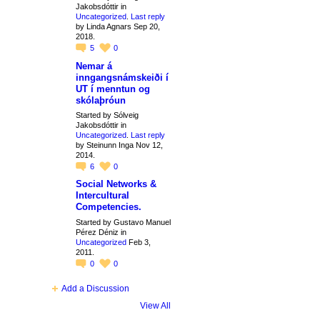
Jakobsdóttir in
Uncategorized
.
Last reply
by Linda Agnars Sep 20,
2018.
5
0
Nemar á
inngangsnámskeiði í
UT í menntun og
skólaþróun
Started by Sólveig
Jakobsdóttir in
Uncategorized
.
Last reply
by Steinunn Inga Nov 12,
2014.
6
0
Social Networks &
Intercultural
Competencies.
Started by Gustavo Manuel
Pérez Déniz in
Uncategorized
Feb 3,
2011.
0
0
Add a Discussion
View All