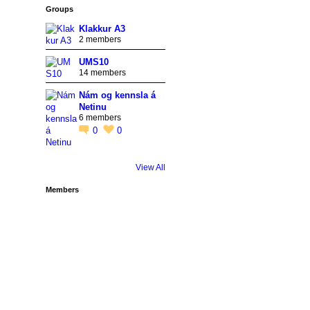
Groups
Klakkur A3
2 members
UMS10
14 members
Nám og kennsla á
Netinu
6 members
0
0
View All
Members