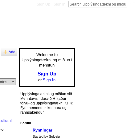
Sign Up
Sign In
Add
Welcome to
Upplýsingatækni og miðlun í
menntun
Sign Up
or
Sign In
Upplýsingatækni og miðlun við
Menntavísindasvið HÍ (áður
tölvu- og upplýsingatækni KHÍ):
Fyrir nemendur, kennara og
rannsakendur.
cultural
Forum
Kynningar
ez
Started by Sólveig