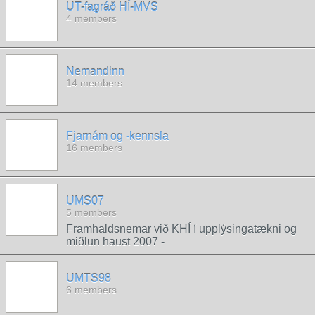
UT-fagráð HÍ-MVS
4 members
Nemandinn
14 members
Fjarnám og -kennsla
16 members
UMS07
5 members
Framhaldsnemar við KHÍ í upplýsingatækni og
miðlun haust 2007 -
UMTS98
6 members