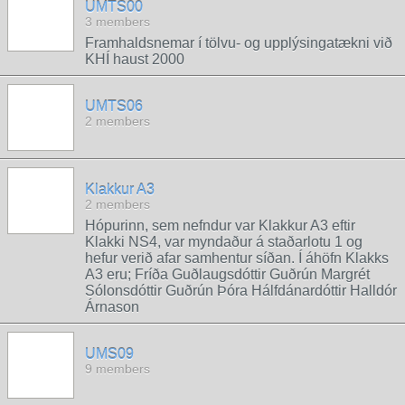
UMTS00
3 members
Framhaldsnemar í tölvu- og upplýsingatækni við
KHÍ haust 2000
UMTS06
2 members
Klakkur A3
2 members
Hópurinn, sem nefndur var Klakkur A3 eftir
Klakki NS4, var myndaður á staðarlotu 1 og
hefur verið afar samhentur síðan. Í áhöfn Klakks
A3 eru; Fríða Guðlaugsdóttir Guðrún Margrét
Sólonsdóttir Guðrún Þóra Hálfdánardóttir Halldór
Árnason
UMS09
9 members