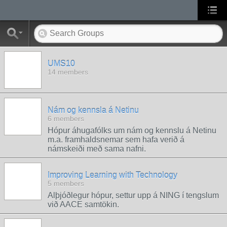
UMS10
14 members
Nám og kennsla á Netinu
6 members
Hópur áhugafólks um nám og kennslu á Netinu
m.a. framhaldsnemar sem hafa verið á
námskeiði með sama nafni.
Improving Learning with Technology
5 members
Alþjóðlegur hópur, settur upp á NING í tengslum
við AACE samtökin.