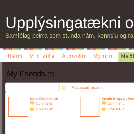
Upplýsingatækni o
Samfélag þeirra sem stunda nám, kennslu og ran
Heim
Mín síða
Atburðir
Myndir
Með
My Friends
(3)
Advanced Search
Maria Olversdottir
Kristín Helga Guðm
Comment
Comment
Give a Gift
Give a Gift