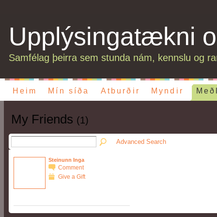
Upplýsingatækni o
Samfélag þeirra sem stunda nám, kennslu og ran
Heim
Mín síða
Atburðir
Myndir
Með
My Friends
(1)
Advanced Search
Steinunn Inga
Comment
Give a Gift