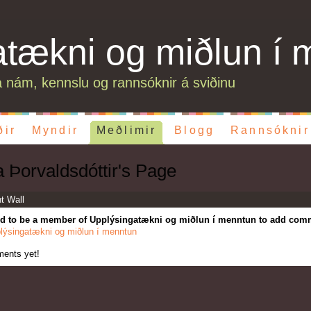
atækni og miðlun í 
 nám, kennslu og rannsóknir á sviðinu
ðir
Myndir
Meðlimir
Blogg
Rannsóknir
a Þorvaldsdóttir's Page
 Wall
d to be a member of Upplýsingatækni og miðlun í menntun to add com
lýsingatækni og miðlun í menntun
ents yet!