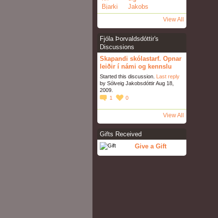
View All
Fjóla Þorvaldsdóttir's
Discussions
Skapandi skólastarf. Opnar
leiðir í námi og kennslu
Started this discussion.
Last reply
by Sólveig Jakobsdóttir Aug 18,
2009.
1
0
View All
Gifts Received
Give a Gift