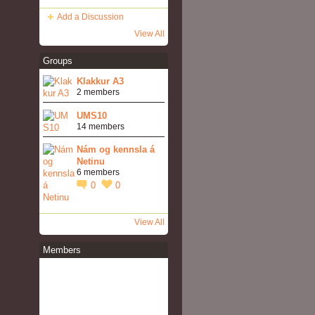
Add a Discussion
View All
Groups
Klakkur A3
2 members
UMS10
14 members
Nám og kennsla á
Netinu
6 members
0
0
View All
Members