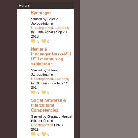
Forum
Kynningar
Started by Sólveig
Jakobsdóttir in
Uncategorized
.
Last reply
by Linda Agnars Sep 20,
2018.
5
0
Nemar á
inngangsnámskeiði í
UT í menntun og
skólaþróun
Started by Sólveig
Jakobsdóttir in
Uncategorized
.
Last reply
by Steinunn Inga Nov 12,
2014.
6
0
Social Networks &
Intercultural
Competencies.
Started by Gustavo Manuel
Pérez Déniz in
Uncategorized
Feb 3,
2011.
0
0