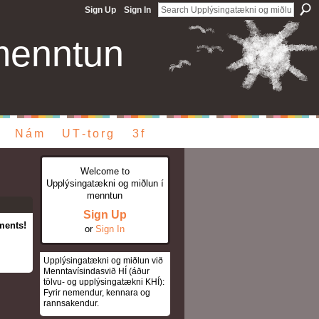
Sign Up
Sign In
menntun
Nám
UT-torg
3f
Welcome to
Upplýsingatækni og miðlun í
menntun
Sign Up
ments!
or
Sign In
Upplýsingatækni og miðlun við
Menntavísindasvið HÍ (áður
tölvu- og upplýsingatækni KHÍ):
Fyrir nemendur, kennara og
rannsakendur.