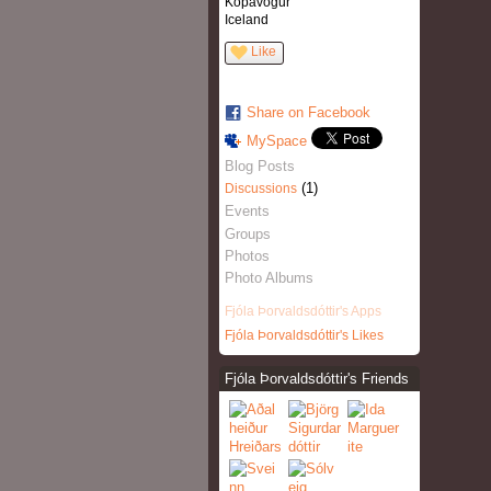
Kópavogur
Iceland
Like
Share on Facebook
MySpace
Blog Posts
(1)
Discussions
Events
Groups
Photos
Photo Albums
Fjóla Þorvaldsdóttir's Apps
Fjóla Þorvaldsdóttir's Likes
Fjóla Þorvaldsdóttir's Friends