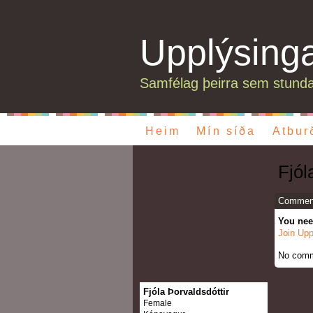
Upplýsing
Samfélag þeirra sem stunda
Heim
Mín síða
Atbur
Fjól
Comment
You nee
Join Upp
No comm
Fjóla Þorvaldsdóttir
Female