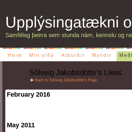
Upplýsingatækni o
Samfélag þeirra sem stunda nám, kennslu og ran
Heim
Mín síða
Atburðir
Myndir
Með
Sólveig Jakobsdóttir's Likes
Back to Sólveig Jakobsdóttir's Page
February 2016
May 2011