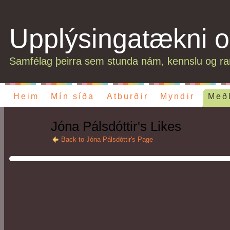
Upplýsingatækni o
Samfélag þeirra sem stunda nám, kennslu og ran
Heim
Mín síða
Atburðir
Myndir
Með
Jóna Pálsdóttir's Likes
Back to Jóna Pálsdóttir's Page