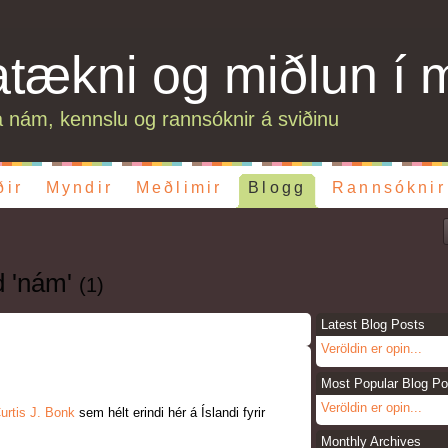
atækni og miðlun í 
 nám, kennslu og rannsóknir á sviðinu
ðir
Myndir
Meðlimir
Blogg
Rannsóknir
d 'nám'
(1)
Latest Blog Posts
Veröldin er opin...
Most Popular Blog Po
Veröldin er opin...
urtis J. Bonk
sem hélt erindi hér á Íslandi fyrir
Monthly Archives