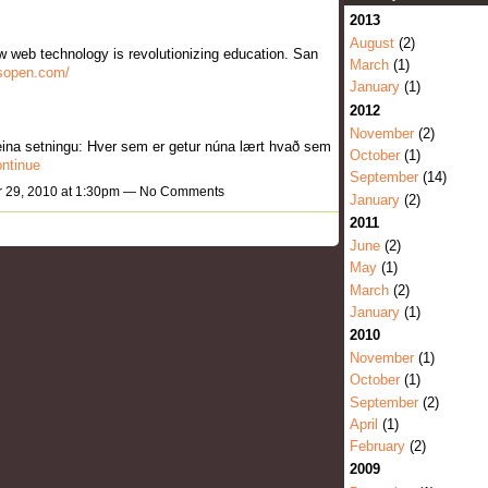
2013
August
(2)
w web technology is revolutionizing education. San
March
(1)
isopen.com/
January
(1)
2012
November
(2)
ina setningu: Hver sem er getur núna lært hvað sem
October
(1)
ntinue
September
(14)
 29, 2010 at 1:30pm — No Comments
January
(2)
2011
June
(2)
May
(1)
March
(2)
January
(1)
2010
November
(1)
October
(1)
September
(2)
April
(1)
February
(2)
2009