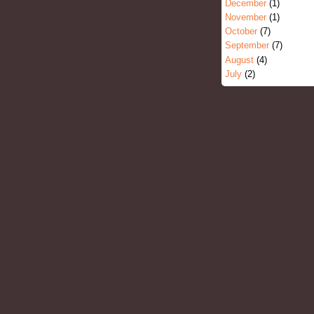
December
(1)
November
(1)
October
(7)
September
(7)
August
(4)
July
(2)