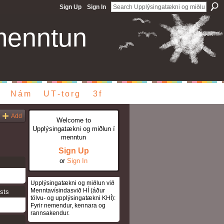
Sign Up
Sign In
menntun
Nám
UT-torg
3f
Add
Welcome to
Upplýsingatækni og miðlun í
menntun
Sign Up
or
Sign In
Upplýsingatækni og miðlun við
Menntavísindasvið HÍ (áður
sts
tölvu- og upplýsingatækni KHÍ):
Fyrir nemendur, kennara og
rannsakendur.