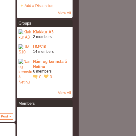
Add a Discussion
View All
Groups
Klakkur A3
2 members
UMS10
14 members
Nám og kennsla á
Netinu
6 members
0
0
View All
Members
 Post >