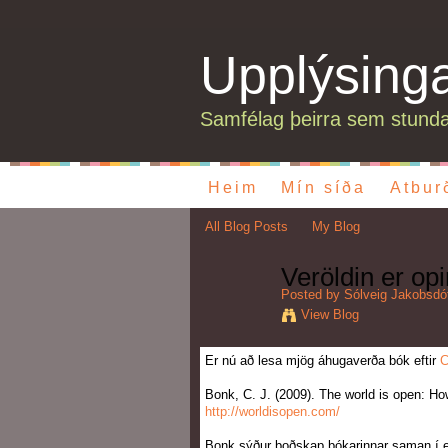
Upplýsing
Samfélag þeirra sem stunda
Heim
Mín síða
Atbur
All Blog Posts
My Blog
Veröldin er opi
Posted by
Sólveig Jakobsdót
View Blog
Er nú að lesa mjög áhugaverða bók eftir
C
Bonk, C. J. (2009). The world is open: H
http://worldisopen.com/
Bonk sýður boðskap bókarinnar saman í e