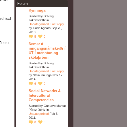
Forum
Kynningar
Started by Sólveig
rchical
Jakobsdóttir in
Uncategorized
.
Last reply
.
by Linda Agnars Sep 20,
2018.
5
0
ði eru
Nemar á
inngangsnámskeiði í
UT í menntun og
skólaþróun
Started by Sólveig
Jakobsdóttir in
Uncategorized
.
Last reply
by Steinunn Inga Nov 12,
2014.
6
0
Social Networks &
Intercultural
Competencies.
Started by Gustavo Manuel
Pérez Déniz in
Uncategorized
Feb 3,
2011.
0
0