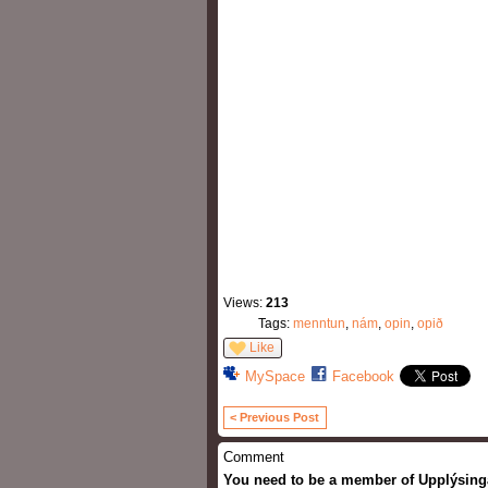
Views:
213
Tags:
menntun
,
nám
,
opin
,
opið
Like
MySpace
Facebook
< Previous Post
Comment
You need to be a member of Upplýsin