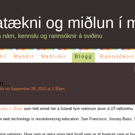
atækni og miðlun í 
 nám, kennslu og rannsóknir á sviðinu
ðir
Myndir
Meðlimir
Blogg
Rannsóknir
n...
tir
on September 29, 2010 at 1:30pm
urtis J. Bonk
sem hélt erindi hér á Íslandi fyrir nokkrum árum á UT-ráðstefnu.
ow web technology is revolutionizing education. San Francisco: Jossey-Bass. 
ina setningu: Hver sem er getur núna lært hvað sem er af hverjum sem er h