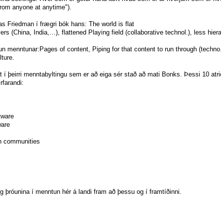
rom anyone at anytime").
 Friedman í frægri bók hans: The world is flat
 (China, India,…), flattened Playing field (collaborative technol.), less hiera
un menntunar:Pages of content, Piping for that content to run through (techno
lture.
t í þeirri menntabyltingu sem er að eiga sér stað að mati Bonks. Þessi 10 atri
farandi:
tware
ware
on communities
 þróunina í menntun hér á landi fram að þessu og í framtíðinni.