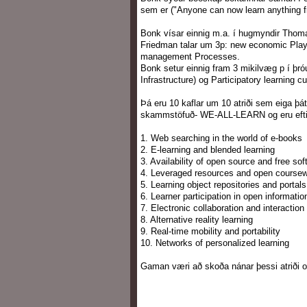
sem er ("Anyone can now learn anything f
Bonk vísar einnig m.a. í hugmyndir Thomas
Friedman talar um 3p: new economic Players
management Processes.
Bonk setur einnig fram 3 mikilvæg p í þró
Infrastructure) og Participatory learning cu
Þá eru 10 kaflar um 10 atriði sem eiga þát
skammstöfuð- WE-ALL-LEARN og eru eftir
1. Web searching in the world of e-books
2. E-learning and blended learning
3. Availability of open source and free sof
4. Leveraged resources and open course
5. Learning object repositories and portals
6. Learner participation in open informati
7. Electronic collaboration and interaction
8. Alternative reality learning
9. Real-time mobility and portability
10. Networks of personalized learning
Gaman væri að skoða nánar þessi atriði og