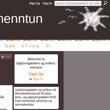
Sign Up
Sign In
menntun
Nám
UT-torg
3f
Add
Welcome to
Upplýsingatækni og miðlun í
menntun
Sign Up
or
Sign In
Upplýsingatækni og miðlun við
Menntavísindasvið HÍ (áður
Sjá
tölvu- og upplýsingatækni KHÍ):
Fyrir nemendur, kennara og
rannsakendur.
venær