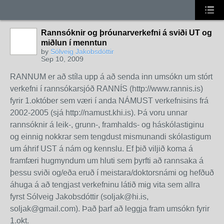
Rannsóknir og þróunarverkefni á sviði UT og
miðlun í menntun
by
Sólveig Jakobsdóttir
Sep 10, 2009
RANNUM er að stíla upp á að senda inn umsókn um stórt
verkefni í rannsókarsjóð RANNÍS (http://www.rannis.is)
fyrir 1.október sem væri í anda NÁMUST verkefnisins frá
2002-2005 (sjá http://namust.khi.is). Þá voru unnar
rannsóknir á leik-, grunn-, framhalds- og háskólastiginu
og einnig nokkrar sem tengdust mismunandi skólastigum
um áhrif UST á nám og kennslu. Ef þið viljið koma á
framfæri hugmyndum um hluti sem þyrfti að rannsaka á
þessu sviði og/eða eruð í meistara/doktorsnámi og hefðuð
áhuga á að tengjast verkefninu látið mig vita sem allra
fyrst Sólveig Jakobsdóttir (soljak@hi.is,
soljak@gmail.com). Það þarf að leggja fram umsókn fyrir
1.okt.