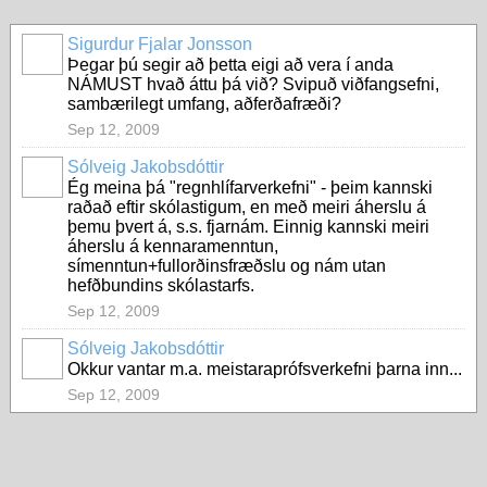
Sigurdur Fjalar Jonsson
Þegar þú segir að þetta eigi að vera í anda
NÁMUST hvað áttu þá við? Svipuð viðfangsefni,
sambærilegt umfang, aðferðafræði?
Sep 12, 2009
Sólveig Jakobsdóttir
Ég meina þá "regnhlífarverkefni" - þeim kannski
raðað eftir skólastigum, en með meiri áherslu á
þemu þvert á, s.s. fjarnám. Einnig kannski meiri
áherslu á kennaramenntun,
símenntun+fullorðinsfræðslu og nám utan
hefðbundins skólastarfs.
Sep 12, 2009
Sólveig Jakobsdóttir
Okkur vantar m.a. meistaraprófsverkefni þarna inn...
Sep 12, 2009