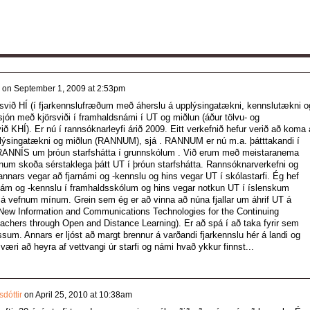
on
September 1, 2009 at 2:53pm
svið HÍ (í fjarkennslufræðum með áherslu á upplýsingatækni, kennslutækni o
ón með kjörsviði í framhaldsnámi í UT og miðlun (áður tölvu- og
ð KHÍ). Er nú í rannsóknarleyfi árið 2009. Eitt verkefnið hefur verið að koma 
pplýsingatækni og miðlun (RANNUM), sjá
. RANNUM er nú m.a. þátttakandi í
f RANNÍS um þróun starfshátta í grunnskólum
. Við erum með meistaranema
m skoða sérstaklega þátt UT í þróun starfshátta. Rannsóknarverkefni og
nnars vegar að fjarnámi og -kennslu og hins vegar UT í skólastarfi. Ég hef
rnám og -kennslu í framhaldsskólum og hins vegar notkun UT í íslenskum
ni á vefnum mínum.
Grein sem ég er að vinna að núna fjallar um áhrif UT á
 New Information and Communications Technologies for the Continuing
achers through Open and Distance Learning). Er að spá í að taka fyrir sem
m. Annars er ljóst að margt brennur á varðandi fjarkennslu hér á landi og
æri að heyra af vettvangi úr starfi og námi hvað ykkur finnst...
dóttir
on
April 25, 2010 at 10:38am