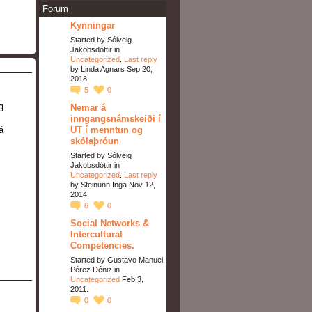
Forum
Kynningar
Started by Sólveig
Jakobsdóttir in
Uncategorized
.
Last reply
by Linda Agnars Sep 20,
2018.
5
0
g
Nemar á
inngangsnámskeiði í
UT í menntun og
á
skólaþróun
Started by Sólveig
Jakobsdóttir in
Uncategorized
.
Last reply
by Steinunn Inga Nov 12,
2014.
6
0
Social Networks &
Intercultural
Competencies.
Started by Gustavo Manuel
Pérez Déniz in
Uncategorized
Feb 3,
2011.
0
0