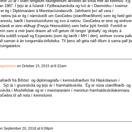
 eftir 20 ár í starfi tengdum raungreinum ákveðið að snúa mér að kennslu. Ég
n 1987. Í þrjú ár á Íslandi í Fjölbrautarskóla og tvö ár í Danmörku í tveimur
er ég í Diplómanámi á Menntavísindasviði. Jafnframt því að vera í
etinu þá er ég í námskeiði um GeoGebru (stærðfræðiforrit) sem ég held geti
ennslu, bæði í kennslustofunni og svo á netinu. GeoGebra er eins og einhver
landi er einn eldhugi (Freyja Hreinsdóttir) sem hefur þýtt forritið. Forritið er
mín sem á mér þann draum að við getum öll tengst 'globally' og skipts á
tta soldið svipað og Esperanto (sem ég lærði í MH í den), einhver svona pall
lað saman á án tungumála-örðuleika. Til þess að geta náð öllum á sama pall þa
lýsingatækni.
Magnússon
on
October 15, 2015 at 8:32am
tafræði frá Bifröst og diplómagráðu í kennslufræðum frá Háskólanum í
. Sjö ár í grunnskóla og þrjú ár í framhaldsskóla. Ég er núna stærðfræði- og
llsskóla í Mosfellsbæ og er í meistaranámi í menntun framhaldsskólakennara.
oGebra til að nota í kennslunni.
on
September 20, 2018 at 6:09pm