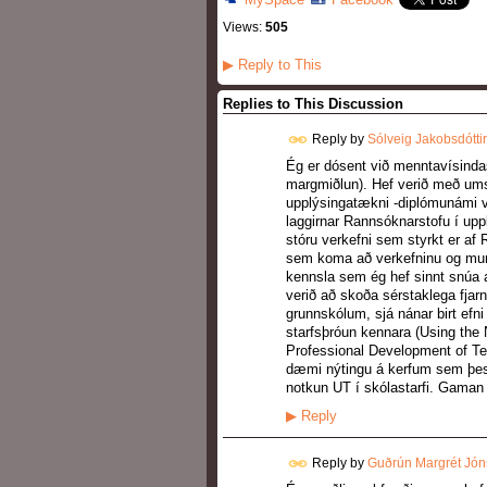
Views:
505
▶
Reply to This
Replies to This Discussion
Reply by
Sólveig Jakobsdóttir
Ég er dósent við menntavísinda
margmiðlun). Hef verið með umsj
upplýsingatækni -diplómunámi vi
laggirnar Rannsóknarstofu í u
stóru verkefni sem styrkt er a
sem koma að verkefninu og munu
kennsla sem ég hef sinnt snúa a
verið að skoða sérstaklega fja
grunnskólum, sjá nánar birt ef
starfsþróun kennara (Using the
Professional Development of Te
dæmi nýtingu á kerfum sem þessu
notkun UT í skólastarfi. Gaman v
▶
Reply
Reply by
Guðrún Margrét Jóns