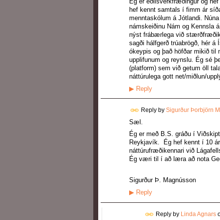
Ég er eðlisverkfræðingur og hef
hef kennt samtals í fimm ár síða
menntaskólum á Jótlandi. Núna 
námskeiðinu Nám og Kennsla á n
nýst frábærlega við stærðfræðik
sagði hálfgerð trúabrögð, hér á Ís
ókeypis og það höfðar mikið til 
upplifunum og reynslu. Ég sé þe
(platform) sem við getum öll ta
náttúrulega gott net/miðlun/upp
▶
Reply
Reply by
Sigurður Þorbjörn 
Sæl.
Ég er með B.S. gráðu í Viðskip
Reykjavík. Ég hef kennt í 10 ár
náttúrufræðikennari við Lágafe
Ég væri til í að læra að nota Ge
Sigurður Þ. Magnússon
▶
Reply
Reply by
Linda Agnars