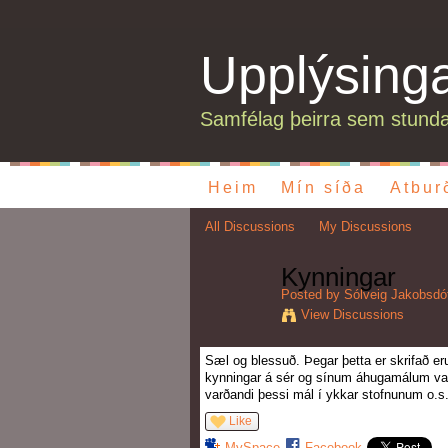
Upplýsing
Samfélag þeirra sem stunda
Heim
Mín síða
Atbur
All Discussions
My Discussions
Kynningar
Posted by
Sólveig Jakobsdót
View Discussions
Sæl og blessuð. Þegar þetta er skrifað er
kynningar á sér og sínum áhugamálum varð
varðandi þessi mál í ykkar stofnunum o.s.
Like
MySpace
Facebook