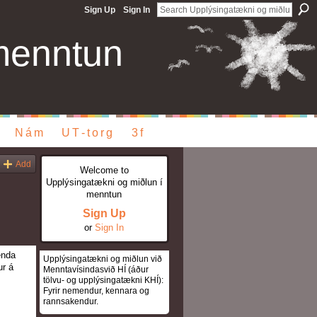
Sign Up
Sign In
menntun
Nám
UT-torg
3f
Add
Welcome to
Upplýsingatækni og miðlun í
menntun
Sign Up
or
Sign In
enda
Upplýsingatækni og miðlun við
ur á
Menntavísindasvið HÍ (áður
tölvu- og upplýsingatækni KHÍ):
Fyrir nemendur, kennara og
rannsakendur.