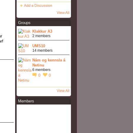
Add a Discussion
View All
Groups
Klakkur A3
ur
2 members
rf
UMS10
14 members
Nám og kennsla á
Netinu
6 members
0
0
View All
Members