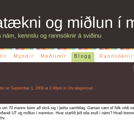
atækni og miðlun í 
 nám, kennslu og rannsóknir á sviðinu
ðir
Myndir
Meðlimir
Blogg
Rannsóknir
tir
on September 1, 2009 at 2:40pm in
Uncategorized
u um 70 manns búnir að skrá sig í þetta samfélag. Gaman væri ef fólk vildi s
andi UT og miðlun í menntun. Hvar starfið þið eða eruð í námi? Hvað brenn
frv.