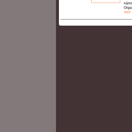
námsk
Orga
stað