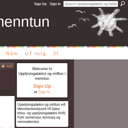
Sign Up
Sign In
menntun
Nám
UT-torg
3f
Add
Welcome to
Upplýsingatækni og miðlun í
menntun
Sign Up
or
Sign In
Upplýsingatækni og miðlun við
Menntavísindasvið HÍ (áður
tölvu- og upplýsingatækni KHÍ):
Fyrir nemendur, kennara og
rannsakendur.