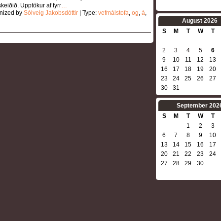
eiðið. Upptökur af fyrr
…
nized by
Sólveig Jakobsdóttir
| Type:
vefmálstofa
,
og
,
á
,
August
2026
S
M
T
W
T
2
3
4
5
6
9
10
11
12
13
16
17
18
19
20
23
24
25
26
27
30
31
September
202
S
M
T
W
T
1
2
3
6
7
8
9
10
13
14
15
16
17
20
21
22
23
24
27
28
29
30