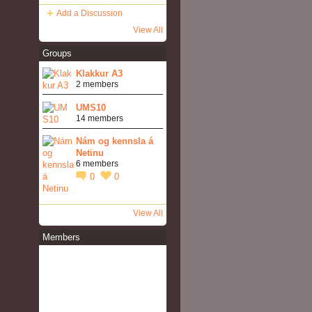
Add a Discussion
View All
Groups
Klakkur A3
2 members
UMS10
14 members
Nám og kennsla á
Netinu
6 members
0
0
View All
Members