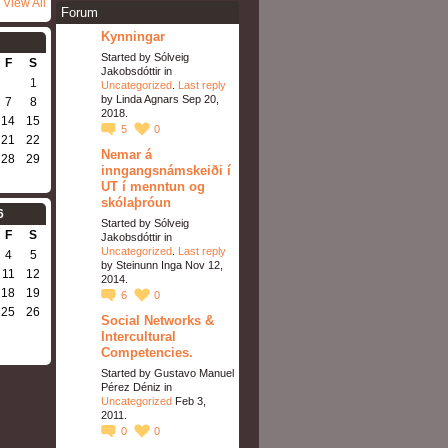
View All
Forum
Kynningar
Started by Sólveig
F
S
Jakobsdóttir in
1
Uncategorized
.
Last reply
by Linda Agnars Sep 20,
7
8
2018.
14
15
5
0
21
22
Nemar á
28
29
inngangsnámskeiði í
UT í menntun og
skólaþróun
6
Started by Sólveig
F
S
Jakobsdóttir in
Uncategorized
.
Last reply
4
5
by Steinunn Inga Nov 12,
11
12
2014.
18
19
6
0
25
26
Social Networks &
Intercultural
Competencies.
Started by Gustavo Manuel
Pérez Déniz in
Uncategorized
Feb 3,
2011.
0
0