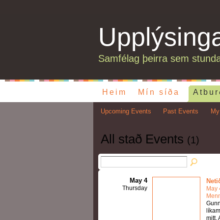
Upplýsing
Samfélag þeirra sem stunda
Heim
Mín síða
Atbur
Upcoming Events
Past Events
My
All stað Events
(1)
May 4
Neti
Thursday
May 
Menn
Gunna
líkam
mitt.