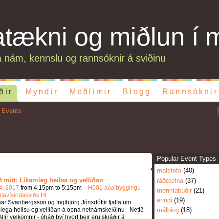
atækni og miðlun í 
 nám, kennslu og rannsóknir á sviðinu
ðir
Myndir
Meðlimir
Blogg
Rannsóknir
 Events
Popular Event Types
málstofa
(40)
ð mitt: Líkamleg heilsa og vellíðan
ráðstefna
(37)
4, 2017
from 4:15pm to 5:15pm –
H001 aðalbyggingu
menntabúðir
(21)
tavísindasviðs HÍ
erindi
(19)
r Svanbergsson og Ingibjörg Jónsdóttir fjalla um
lega heilsu og vellíðan á opna netnámskeiðinu - Netið
málþing
(18)
 Allir velkomnir - óháð því hvort þeir eru skráðir á