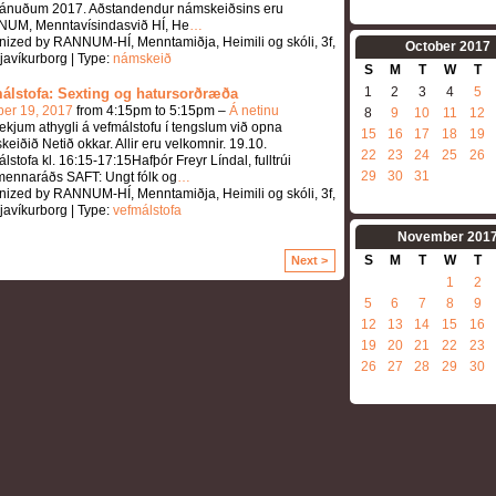
ánuðum 2017. Aðstandendur námskeiðsins eru
UM, Menntavísindasvið HÍ, He
…
nized by RANNUM-HÍ, Menntamiðja, Heimili og skóli, 3f,
October
2017
avíkurborg | Type:
námskeið
S
M
T
W
T
1
2
3
4
5
álstofa: Sexting og hatursorðræða
ber 19, 2017
from 4:15pm to 5:15pm –
Á netinu
8
9
10
11
12
ekjum athygli á vefmálstofu í tengslum við opna
15
16
17
18
19
eiðið Netið okkar. Allir eru velkomnir. 19.10.
22
23
24
25
26
lstofa kl. 16:15-17:15Hafþór Freyr Líndal, fulltrúi
29
30
31
ennaráðs SAFT: Ungt fólk og
…
nized by RANNUM-HÍ, Menntamiðja, Heimili og skóli, 3f,
avíkurborg | Type:
vefmálstofa
November
201
S
M
T
W
T
Next >
1
2
5
6
7
8
9
12
13
14
15
16
19
20
21
22
23
26
27
28
29
30