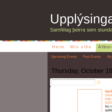
Upplýsing
Samfélag þeirra sem stunda
Heim
Mín síða
Atbur
Upcoming Events
Past Events
My
Thursday, October 19
Opið
Octo
(http
H207
Nú í 
sjálf