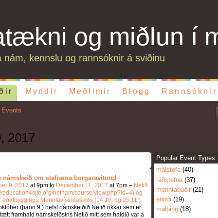
atækni og miðlun í 
 nám, kennslu og rannsóknir á sviðinu
ðir
Myndir
Meðlimir
Blogg
Rannsóknir
 Events
, 2017
Popular Event Types
málstofa
(40)
 námskeið um stafræna borgaravitund
ráðstefna
(37)
ber 9, 2017
at 9pm to
December 11, 2017
at 7pm –
Netið
menntabúðir
(21)
://education4site.org/netnam/course/view.php?id=4) og
erindi
(19)
 aðalbyggingu Menntavísindasviðs (14.10. og 25.11.)
október (þann 9.) hefst námskeiðið Netið okkar sem er
málþing
(18)
stætt framhald námskeiðsins Netið mitt sem haldið var á