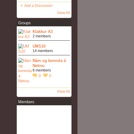
Add a Discussion
View All
Groups
Klakkur A3
2 members
UMS10
14 members
Nám og kennsla á
Netinu
6 members
0
0
View All
Members