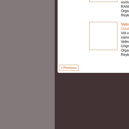
vorm
RANN
Orga
Reykj
Vefm
Octo
Við v
námsk
Vefmá
Ungm
Orga
Reykj
< Previous