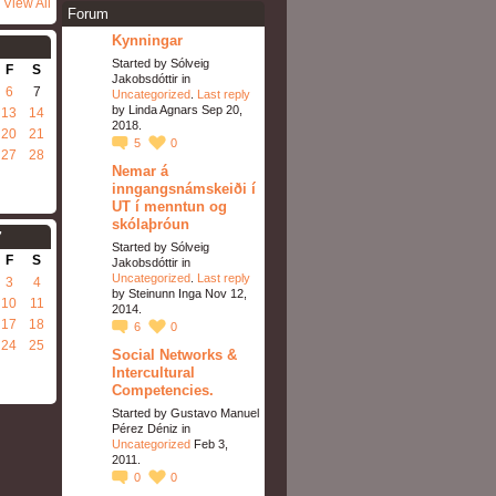
View All
Forum
Kynningar
Started by Sólveig
F
S
Jakobsdóttir in
6
7
Uncategorized
.
Last reply
by Linda Agnars Sep 20,
13
14
2018.
20
21
5
0
27
28
Nemar á
inngangsnámskeiði í
UT í menntun og
skólaþróun
7
Started by Sólveig
F
S
Jakobsdóttir in
Uncategorized
.
Last reply
3
4
by Steinunn Inga Nov 12,
10
11
2014.
17
18
6
0
24
25
Social Networks &
Intercultural
Competencies.
Started by Gustavo Manuel
Pérez Déniz in
Uncategorized
Feb 3,
2011.
0
0