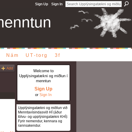
Sign Up
Sign In
menntun
Nám
UT-torg
3f
Add
Welcome to
Upplýsingatækni og miðlun í
menntun
Sign Up
or
Sign In
Upplýsingatækni og miðlun við
Menntavísindasvið HÍ (áður
tölvu- og upplýsingatækni KHÍ):
Fyrir nemendur, kennara og
rannsakendur.