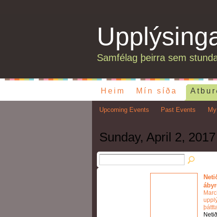
Upplýsing
Samfélag þeirra sem stunda
Heim
Mín síða
Atbur
Upcoming Events
Past Events
My
Sunday, April 2, 2017
Neti
ábyr
Marc
upplý
þátt
Netið