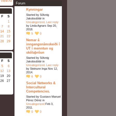
View All
Forum
Kynningar
Started by Sólveig
F
S
Jakobsdóttir in
1
Uncategorized
.
Last reply
by Linda Agnars Sep 20,
7
8
2018.
14
15
5
0
21
22
Nemar á
28
29
inngangsnámskeiði í
UT í menntun og
skólaþróun
Started by Sólveig
F
S
Jakobsdóttir in
Uncategorized
.
Last reply
5
6
by Steinunn Inga Nov 12,
12
13
2014.
19
20
6
0
26
27
Social Networks &
Intercultural
Competencies.
Started by Gustavo Manuel
Pérez Déniz in
Uncategorized
Feb 3,
2011.
0
0