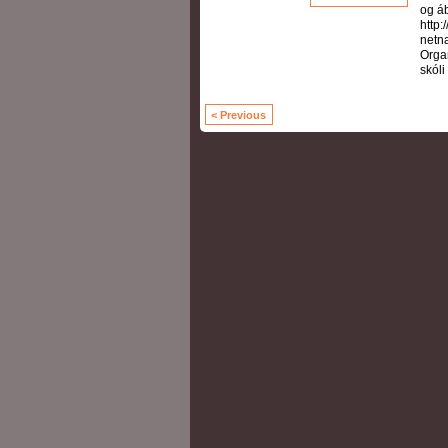
og áb
http:
netn
Orga
skóli 
< Previous