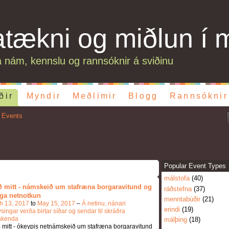
atækni og miðlun í 
 nám, kennslu og rannsóknir á sviðinu
ðir
Myndir
Meðlimir
Blogg
Rannsóknir
 Events
Popular Event Types
málstofa
(40)
ð mitt - námskeið um stafræna borgaravitund og
ráðstefna
(37)
ga netnotkun
menntabúðir
(21)
h 13, 2017
to
May 15, 2017
–
Á netinu, nánari
erindi
(19)
singar verða birtar síðar og sendar til skráðra
takenda
málþing
(18)
 mitt - ókeypis netnámskeið um stafræna borgaravitund