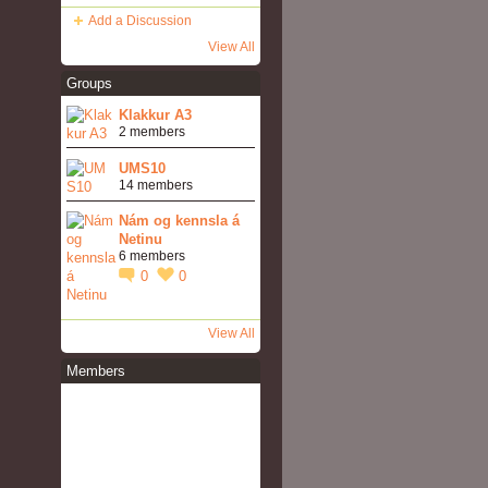
Add a Discussion
View All
Groups
Klakkur A3
2 members
UMS10
14 members
Nám og kennsla á
Netinu
6 members
0
0
View All
Members