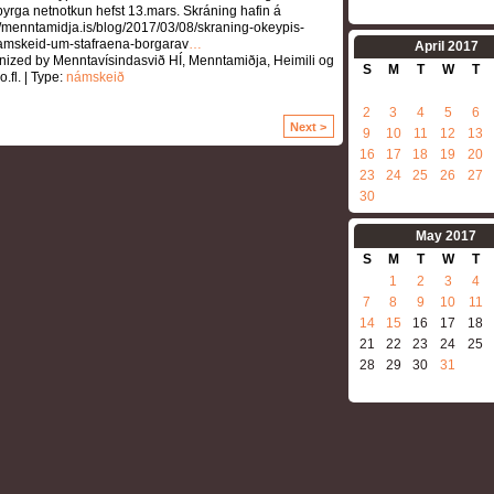
yrga netnotkun hefst 13.mars. Skráning hafin á
//menntamidja.is/blog/2017/03/08/skraning-okeypis-
amskeid-um-stafraena-borgarav
…
April
2017
nized by Menntavísindasvið HÍ, Menntamiðja, Heimili og
S
M
T
W
T
o.fl. | Type:
námskeið
2
3
4
5
6
Next >
9
10
11
12
13
16
17
18
19
20
23
24
25
26
27
30
May
2017
S
M
T
W
T
1
2
3
4
7
8
9
10
11
14
15
16
17
18
21
22
23
24
25
28
29
30
31