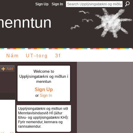
Sign Up
Sign In
menntun
Nám
UT-torg
3f
Add
Welcome to
Upplýsingatækni og miðlun í
menntun
Sign Up
or
Sign In
Upplýsingatækni og miðlun við
Menntavísindasvið HÍ (áður
tölvu- og upplýsingatækni KHÍ):
Fyrir nemendur, kennara og
rannsakendur.